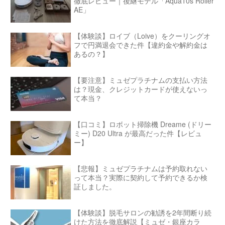
徹底レビュー｜後継モデル「Aqua10s Roller
AE」
【体験談】ロイブ（Loive）をクーリングオ
フで円満退会できた件【違約金や解約金は
あるの？】
【要注意】ミュゼプラチナムの支払い方法
は？現金、クレジットカードが使えないっ
て本当？
【口コミ】ロボット掃除機 Dreame (ドリー
ミー) D20 Ultra が最高だった件【レビュ
ー】
【悲報】ミュゼプラチナムは予約取れない
って本当？実際に契約して予約できるか検
証しました。
【体験談】脱毛サロンの勧誘を2年間断り続
けた方法を徹底解説【ミュゼ・銀座カラ