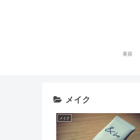
美容
メイク
メイク