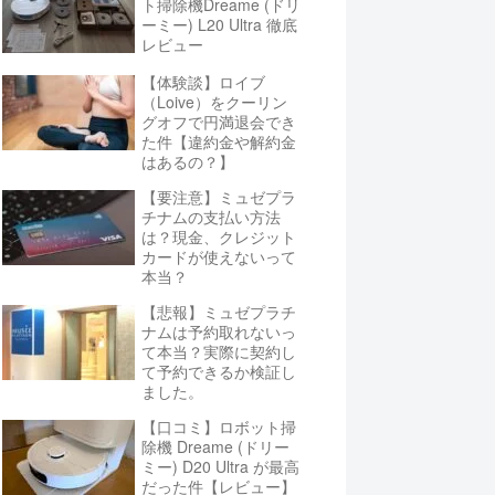
ト掃除機Dreame (ドリ
ーミー) L20 Ultra 徹底
レビュー
【体験談】ロイブ
（Loive）をクーリン
グオフで円満退会でき
た件【違約金や解約金
はあるの？】
【要注意】ミュゼプラ
チナムの支払い方法
は？現金、クレジット
カードが使えないって
本当？
【悲報】ミュゼプラチ
ナムは予約取れないっ
て本当？実際に契約し
て予約できるか検証し
ました。
【口コミ】ロボット掃
除機 Dreame (ドリー
ミー) D20 Ultra が最高
だった件【レビュー】