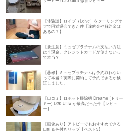
リーミー) L20 Ultra 徹底レビュー
【体験談】ロイブ（Loive）をクーリングオ
フで円満退会できた件【違約金や解約金は
あるの？】
【要注意】ミュゼプラチナムの支払い方法
は？現金、クレジットカードが使えないっ
て本当？
【悲報】ミュゼプラチナムは予約取れない
って本当？実際に契約して予約できるか検
証しました。
【口コミ】ロボット掃除機 Dreame (ドリー
ミー) D20 Ultra が最高だった件【レビュ
ー】
【画像あり】アトピーでもおすすめできる
口紅＆色付きリップ【ベスト3】