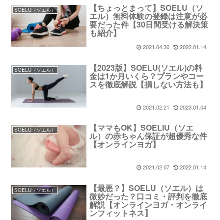
【ちょっとまって】SOELU（ソ
SOELU（ソエル）
エル）無料体験の登録は注意が必
要だった件【30日間受ける解決策
も紹介】
2021.04.30
2022.01.14
【2023版】SOELU(ソエル)の料
SOELU（ソエル）
金は1か月いくら？プランやコー
スを徹底解説【損しない方法も】
2021.02.21
2023.01.04
【ママもOK】SOELIU（ソエ
SOELU（ソエル）
ル）の赤ちゃん保証が超優秀な件
【オンラインヨガ】
2021.02.07
2022.01.14
【最悪？】SOELU（ソエル）は
SOELU（ソエル）
微妙だった？口コミ・評判を徹底
解説【オンラインヨガ・オンライ
ンフィットネス】