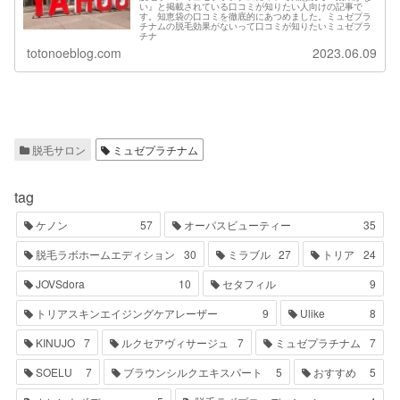
い』と掲載されている口コミが知りたい人向けの記事で
す。知恵袋の口コミを徹底的にあつめました。ミュゼプラ
チナムの脱毛効果がないって口コミが知りたいミュゼプラ
チナ
totonoeblog.com
2023.06.09
脱毛サロン
ミュゼプラチナム
tag
ケノン
57
オーパスビューティー
35
脱毛ラボホームエディション
30
ミラブル
27
トリア
24
JOVSdora
10
セタフィル
9
トリアスキンエイジングケアレーザー
9
Ulike
8
KINUJO
7
ルクセアヴィサージュ
7
ミュゼプラチナム
7
SOELU
7
ブラウンシルクエキスパート
5
おすすめ
5