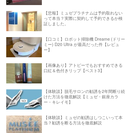
【悲報】ミュゼプラチナムは予約取れない
って本当？実際に契約して予約できるか検
証しました。
【口コミ】ロボット掃除機 Dreame (ドリー
ミー) D20 Ultra が最高だった件【レビュ
ー】
【画像あり】アトピーでもおすすめできる
口紅＆色付きリップ【ベスト3】
【体験談】脱毛サロンの勧誘を2年間断り続
けた方法を徹底解説【ミュゼ・銀座カラ
ー・キレイモ】
【体験談】ミュゼの勧誘はしつこいって本
当？勧誘を断る方法を徹底解説