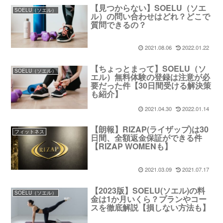
【見つからない】SOELU（ソエ
SOELU（ソエル）
ル）の問い合わせはどれ？どこで
質問できるの？
2021.08.06
2022.01.22
【ちょっとまって】SOELU（ソ
SOELU（ソエル）
エル）無料体験の登録は注意が必
要だった件【30日間受ける解決策
も紹介】
2021.04.30
2022.01.14
【朗報】RIZAP(ライザップ)は30
フィットネス
日間、全額返金保証ができる件
【RIZAP WOMENも】
2021.03.09
2021.07.17
【2023版】SOELU(ソエル)の料
SOELU（ソエル）
金は1か月いくら？プランやコー
スを徹底解説【損しない方法も】