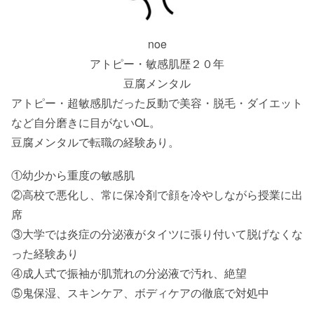
noe
アトピー・敏感肌歴２０年
豆腐メンタル
アトピー・超敏感肌だった反動で美容・脱毛・ダイエット
など自分磨きに目がないOL。
豆腐メンタルで転職の経験あり。
①幼少から重度の敏感肌
②高校で悪化し、常に保冷剤で顔を冷やしながら授業に出
席
③大学では炎症の分泌液がタイツに張り付いて脱げなくな
った経験あり
④成人式で振袖が肌荒れの分泌液で汚れ、絶望
⑤鬼保湿、スキンケア、ボディケアの徹底で対処中