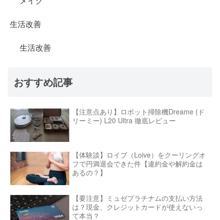
メイク
生活改善
生活改善
おすすめ記事
【注意点あり】ロボット掃除機Dreame (ド
リーミー) L20 Ultra 徹底レビュー
【体験談】ロイブ（Loive）をクーリングオ
フで円満退会できた件【違約金や解約金は
あるの？】
【要注意】ミュゼプラチナムの支払い方法
は？現金、クレジットカードが使えないっ
て本当？