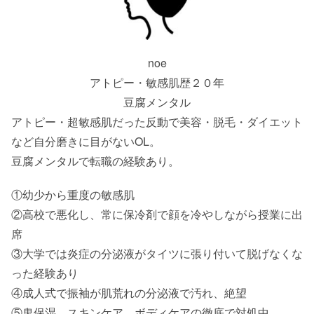
noe
アトピー・敏感肌歴２０年
豆腐メンタル
アトピー・超敏感肌だった反動で美容・脱毛・ダイエット
など自分磨きに目がないOL。
豆腐メンタルで転職の経験あり。
①幼少から重度の敏感肌
②高校で悪化し、常に保冷剤で顔を冷やしながら授業に出
席
③大学では炎症の分泌液がタイツに張り付いて脱げなくな
った経験あり
④成人式で振袖が肌荒れの分泌液で汚れ、絶望
⑤鬼保湿、スキンケア、ボディケアの徹底で対処中