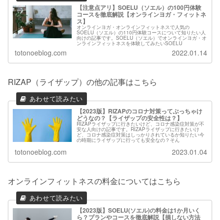
【注意点アリ】SOELU（ソエル）の100円体験
コースを徹底解説【オンラインヨガ・フィットネ
ス】
オンラインヨガ・オンラインフィットネスで人気の
SOELU（ソエル）の110円体験コースについて知りたい人
向けの記事です。SOELU（ソエル）でオンラインヨガ・オ
ンラインフィットネスを体験してみたいSOELU
totonoeblog.com
2022.01.14
RIZAP（ライザップ）の他の記事はこちら
【2023版】RIZAPのコロナ対策ってぶっちゃけ
どうなの？【ライザップの安全性は？】
RIZAPライザップに行きたいけど、コロナ感染症対策が不
安な人向けの記事です。RIZAPライザップに行きたいけ
ど、コロナ感染症対策はしっかりされているか知りたい今
の時期にライザップに行っても安全なの？そん
totonoeblog.com
2023.01.04
オンラインフィットネスの料金についてはこちら
【2023版】SOELU(ソエル)の料金は1か月いく
ら？プランやコースを徹底解説【損しない方法