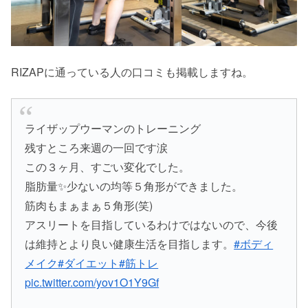
RIZAPに通っている人の口コミも掲載しますね。
ライザップウーマンのトレーニング
残すところ来週の一回です涙
この３ヶ月、すごい変化でした。
脂肪量✨少ないの均等５角形ができました。
筋肉もまぁまぁ５角形(笑)
アスリートを目指しているわけではないので、今後
は維持とより良い健康生活を目指します。
#ボディ
メイク
#ダイエット
#筋トレ
pic.twitter.com/yov1O1Y9Gf