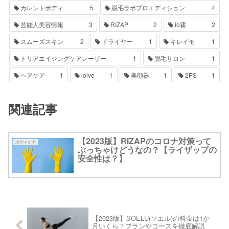
カレントボディ
5
脱毛ラボプロエディション
4
芸能人美容情報
3
RIZAP
2
io霧
2
スムーズスキン
2
ドライヤー
1
キレイモ
1
トリアエイジングケアレーザー
1
脱毛サロン
1
ヘアケア
1
loive
1
美顔器
1
2PS
1
関連記事
【2023版】RIZAPのコロナ対策って
ボディケア
ぶっちゃけどうなの？【ライザップの
安全性は？】
【2023版】SOELU(ソエル)の料金は1か
月いくら？プランやコースを徹底解説