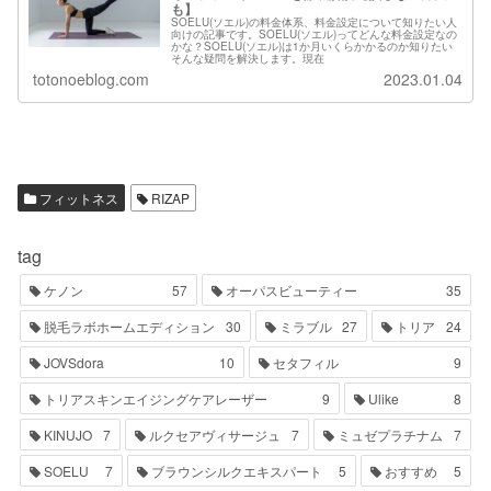
も】
SOELU(ソエル)の料金体系、料金設定について知りたい人
向けの記事です。SOELU(ソエル)ってどんな料金設定なの
かな？SOELU(ソエル)は1か月いくらかかるのか知りたい
そんな疑問を解決します。現在
totonoeblog.com
2023.01.04
フィットネス
RIZAP
tag
ケノン
57
オーパスビューティー
35
脱毛ラボホームエディション
30
ミラブル
27
トリア
24
JOVSdora
10
セタフィル
9
トリアスキンエイジングケアレーザー
9
Ulike
8
KINUJO
7
ルクセアヴィサージュ
7
ミュゼプラチナム
7
SOELU
7
ブラウンシルクエキスパート
5
おすすめ
5