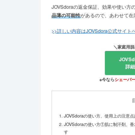
JOVSdoraの返金保証、効果や使
品薄の可能性
があるので、あわせて在
>>詳しい内容はJOVSdora公式サイト
＼家庭用脱
JOVS
詳細
※今なら
シェーバ
JOVSdoraの使い方、使用上の注意
JOVSdoraの使い方①肌に制汗剤
す