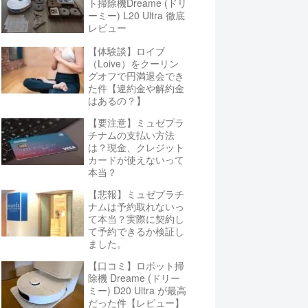
ト掃除機Dreame (ドリ
ーミー) L20 Ultra 徹底
レビュー
【体験談】ロイブ
（Loive）をクーリン
グオフで円満退会でき
た件【違約金や解約金
はあるの？】
【要注意】ミュゼプラ
チナムの支払い方法
は？現金、クレジット
カードが使えないって
本当？
【悲報】ミュゼプラチ
ナムは予約取れないっ
て本当？実際に契約し
て予約できるか検証し
ました。
【口コミ】ロボット掃
除機 Dreame (ドリー
ミー) D20 Ultra が最高
だった件【レビュー】