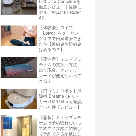
L20 Ultra Completeを
徹底レビュー｜後継モ
デル「Aqua10s Roller
AE」
【体験談】ロイブ
（Loive）をクーリン
グオフで円満退会でき
た件【違約金や解約金
はあるの？】
【要注意】ミュゼプラ
チナムの支払い方法
は？現金、クレジット
カードが使えないって
本当？
【口コミ】ロボット掃
除機 Dreame (ドリー
ミー) D20 Ultra が最高
だった件【レビュー】
【悲報】ミュゼプラチ
ナムは予約取れないっ
て本当？実際に契約し
て予約できるか検証し