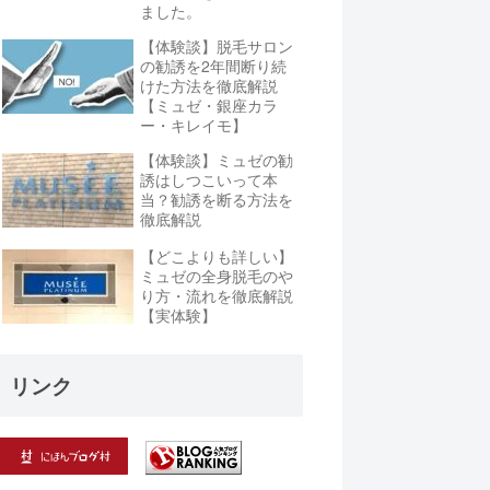
ました。
【体験談】脱毛サロン
の勧誘を2年間断り続
けた方法を徹底解説
【ミュゼ・銀座カラ
ー・キレイモ】
【体験談】ミュゼの勧
誘はしつこいって本
当？勧誘を断る方法を
徹底解説
【どこよりも詳しい】
ミュゼの全身脱毛のや
り方・流れを徹底解説
【実体験】
リンク