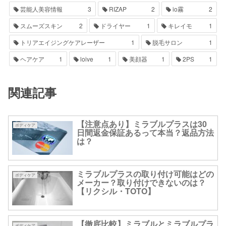
芸能人美容情報
3
RIZAP
2
io霧
2
スムーズスキン
2
ドライヤー
1
キレイモ
1
トリアエイジングケアレーザー
1
脱毛サロン
1
ヘアケア
1
loive
1
美顔器
1
2PS
1
関連記事
【注意点あり】ミラブルプラスは30
ボディケア
日間返金保証あるって本当？返品方法
は？
ミラブルプラスの取り付け可能はどの
ボディケア
メーカー？取り付けできないのは？
【リクシル・TOTO】
【徹底比較】ミラブルとミラブルプラ
ボディケア