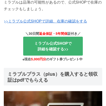
ミラブルは品薄の可能性があるので、公式SHOPで在庫の
チェックもしましょう。
>>ミラブル公式SHOPで詳細、在庫の確認をする
＼30日間
返金保証
・
5年間保
証付き／
ミラブル公式SHOPで
詳細を確認する>>
※現在
5,000円分
のギフト券プレゼント中
ミラブルプラス（plus）を購入すると領収
証はpdfでもらえる