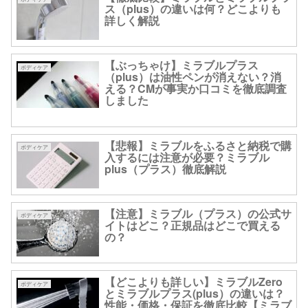
ス（plus）の違いは何？どこよりも
詳しく解説
【ぶっちゃけ】ミラブルプラス
ボディケア
（plus）は油性ペンが消えない？消
える？CMが事実か口コミを徹底調査
しました
【悲報】ミラブルをふるさと納税で購
ボディケア
入するには注意が必要？ミラブル
plus（プラス）徹底解説
【注意】ミラブル（プラス）の公式サ
ボディケア
イトはどこ？正規品はどこで買える
の？
【どこよりも詳しい】ミラブルZero
ボディケア
とミラブルプラス(plus）の違いは？
性能・価格・保証を徹底比較【ミラブ