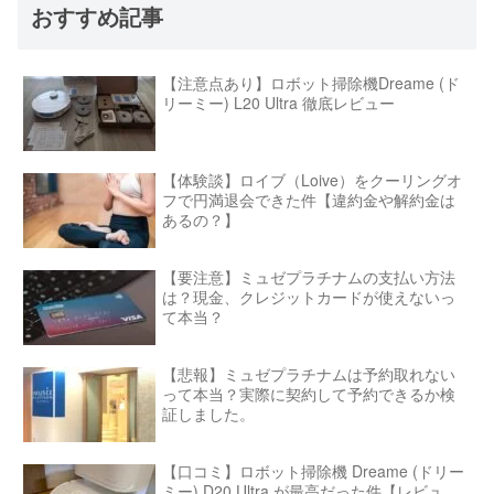
おすすめ記事
【注意点あり】ロボット掃除機Dreame (ド
リーミー) L20 Ultra 徹底レビュー
【体験談】ロイブ（Loive）をクーリングオ
フで円満退会できた件【違約金や解約金は
あるの？】
【要注意】ミュゼプラチナムの支払い方法
は？現金、クレジットカードが使えないっ
て本当？
【悲報】ミュゼプラチナムは予約取れない
って本当？実際に契約して予約できるか検
証しました。
【口コミ】ロボット掃除機 Dreame (ドリー
ミー) D20 Ultra が最高だった件【レビュ