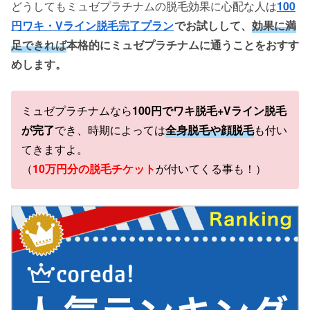
どうしてもミュゼプラチナムの脱毛効果に心配な人は
100
円ワキ・Vライン脱毛完了プラン
でお試しして、
効果に満
足できれば
本格的にミュゼプラチナムに通うことをおすす
めします。
ミュゼプラチナムなら
100円でワキ脱毛+Vライン脱毛
が完了
でき、時期によっては
全身脱毛や顔脱毛
も付い
てきますよ。
（
10万円分の脱毛チケット
が付いてくる事も！）