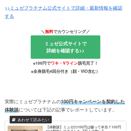
>>ミュゼプラチナム公式サイトで詳細・最新情報を確認
する
＼
無料
でカウンセリング／
ミュゼ公式サイトで
詳細を確認する>>
※100円で
ワキ・Vライン
脱毛完了！
※全身脱毛4回分付き（顔・VIO含む）
実際にミュゼプラチナムの
100円キャンペーンを契約した
体験談
については下記の記事でレポートしています。
【体験談】ミュゼの100円は嘘って本当？100円
だけ契約してきました【安くて怖い】