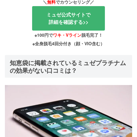
＼
無料
でカウンセリング／
ミュゼ公式サイトで
詳細を確認する>>
※100円で
ワキ・Vライン
脱毛完了！
※全身脱毛4回分付き（顔・VIO含む）
知恵袋に掲載されているミュゼプラチナム
の効果がない口コミは？