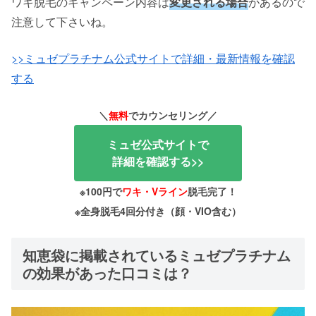
ワキ脱毛のキャンペーン内容は
変更される場合
があるので
注意して下さいね。
>>ミュゼプラチナム公式サイトで詳細・最新情報を確認
する
＼
無料
でカウンセリング／
ミュゼ公式サイトで
詳細を確認する>>
※100円で
ワキ・Vライン
脱毛完了！
※全身脱毛4回分付き（顔・VIO含む）
知恵袋に掲載されているミュゼプラチナム
の効果があった口コミは？