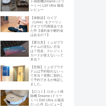
ト掃除機Dreame (ドリ
ーミー) L20 Ultra 徹底
レビュー
【体験談】ロイブ
（Loive）をクーリン
グオフで円満退会でき
た件【違約金や解約金
はあるの？】
【要注意】ミュゼプラ
チナムの支払い方法
は？現金、クレジット
カードが使えないって
本当？
【悲報】ミュゼプラチ
ナムは予約取れないっ
て本当？実際に契約し
て予約できるか検証し
ました。
【口コミ】ロボット掃
除機 Dreame (ドリー
ミー) D20 Ultra が最高
だった件【レビュー】