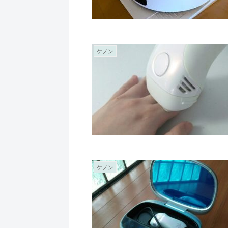
ケノン
ケノン