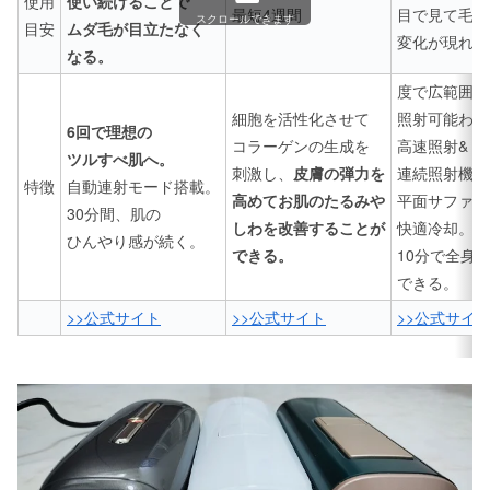
使用
使い続けることで
最短4週間
目で見て毛量
スクロールできます
目安
ムダ毛が目立たなく
変化が現れる
なる。
度で広範囲に
細胞を活性化させて
照射可能わず
6回で理想の
コラーゲンの生成を
高速照射&
ツルすべ肌へ。
刺激し、
皮膚の弾力を
連続照射機能
特徴
自動連射モード搭載。
高めてお肌のたるみや
平面サファイ
30分間、肌の
しわを改善することが
快適冷却。
ひんやり感が続く。
できる。
10分で全身
できる。
>>公式サイト
>>公式サイト
>>公式サイ