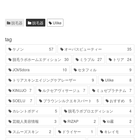
脱毛器
脱毛器
Ulike
tag
ケノン
57
オーパスビューティー
35
脱毛ラボホームエディション
30
ミラブル
27
トリア
24
JOVSdora
10
セタフィル
9
トリアスキンエイジングケアレーザー
9
Ulike
8
KINUJO
7
ルクセアヴィサージュ
7
ミュゼプラチナム
7
SOELU
7
ブラウンシルクエキスパート
5
おすすめ
5
カレントボディ
5
脱毛ラボプロエディション
4
芸能人美容情報
3
RIZAP
2
io霧
2
スムーズスキン
2
ドライヤー
1
キレイモ
1