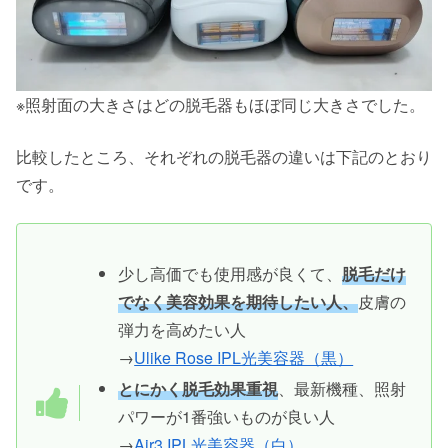
※照射面の大きさはどの脱毛器もほぼ同じ大きさでした。
比較したところ、それぞれの脱毛器の違いは下記のとおり
です。
少し高価でも使用感が良くて、
脱毛だけ
でなく美容効果を期待したい人、
皮膚の
弾力を高めたい人
→
Ulike Rose IPL光美容器（黒）
とにかく脱毛効果重視
、最新機種、照射
パワーが1番強いものが良い人
→
Air3 IPL光美容器（白）