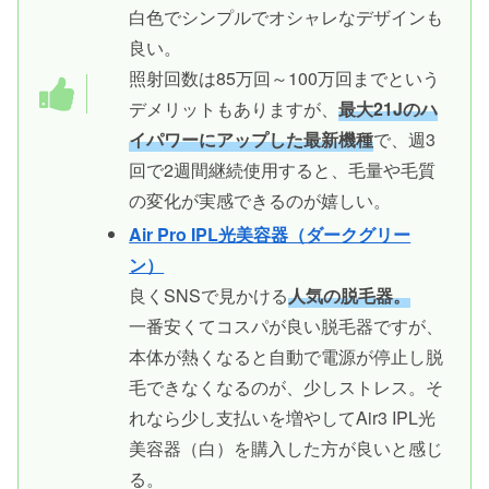
白色でシンプルでオシャレなデザインも
良い。
照射回数は85万回～100万回までという
デメリットもありますが、
最大21Jのハ
イパワーにアップした最新機種
で、週3
回で2週間継続使用すると、毛量や毛質
の変化が実感できるのが嬉しい。
Air Pro IPL光美容器（ダークグリー
ン）
良くSNSで見かける
人気の脱毛器。
一番安くてコスパが良い脱毛器ですが、
本体が熱くなると自動で電源が停止し脱
毛できなくなるのが、少しストレス。そ
れなら少し支払いを増やしてAir3 IPL光
美容器（白）を購入した方が良いと感じ
る。