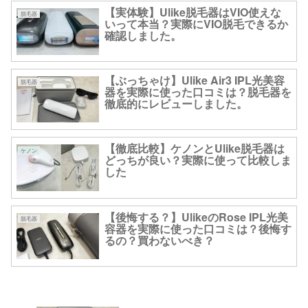
【実体験】Ulike脱毛器はVIO使えな
脱毛器
いって本当？実際にVIO脱毛できるか
確認しました。
【ぶっちゃけ】Ulike Air3 IPL光美容
脱毛器
器を実際に使った口コミは？脱毛器を
徹底的にレビューしました。
【徹底比較】ケノンとUlike脱毛器は
ケノン
どっちが良い？実際に使って比較しま
した
【後悔する？】UlikeのRose IPL光美
脱毛器
容器を実際に使った口コミは？後悔す
るの？買わないべき？