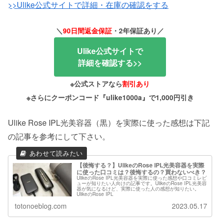
>>Ulike公式サイトで詳細・在庫の確認をする
＼
90日間返金保証
・2年保証あり／
Ulike公式サイトで
詳細を確認する>>
※公式ストアなら
割引あり
※さらにクーポンコード『ulike1000a』で1,000円引き
Ulike Rose IPL光美容器（黒）を実際に使った感想は下記
の記事を参考にして下さい。
【後悔する？】UlikeのRose IPL光美容器を実際
に使った口コミは？後悔するの？買わないべき？
UlikeのRose IPL光美容器を実際に使った感想や口コミレビ
ューが知りたい人向けの記事です。UlikeのRose IPL光美容
器が気になるけど、実際に使った人の感想が知りたい。
UlikeのRose IPL
totonoeblog.com
2023.05.17