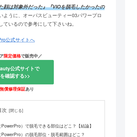
た顔は対象外だった』『VIOを脱毛したかったの
いように、オーパスビューティー03パワープロ
しているので参考にして下さいね。
erPro公式サイトへ
ア
限定価格
で販売中／
eauty公式サイトで
を確認する>>
無償修理保証
あり
目次
PowerPro）で脱毛できる部位はどこ？【結論】
PowerPro）の脱毛部位・脱毛範囲はどこ？