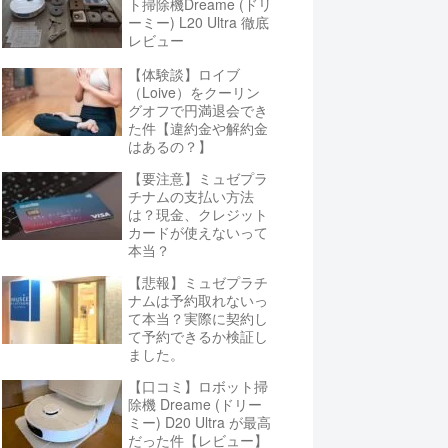
ト掃除機Dreame (ドリ
ーミー) L20 Ultra 徹底
レビュー
【体験談】ロイブ
（Loive）をクーリン
グオフで円満退会でき
た件【違約金や解約金
はあるの？】
【要注意】ミュゼプラ
チナムの支払い方法
は？現金、クレジット
カードが使えないって
本当？
【悲報】ミュゼプラチ
ナムは予約取れないっ
て本当？実際に契約し
て予約できるか検証し
ました。
【口コミ】ロボット掃
除機 Dreame (ドリー
ミー) D20 Ultra が最高
だった件【レビュー】