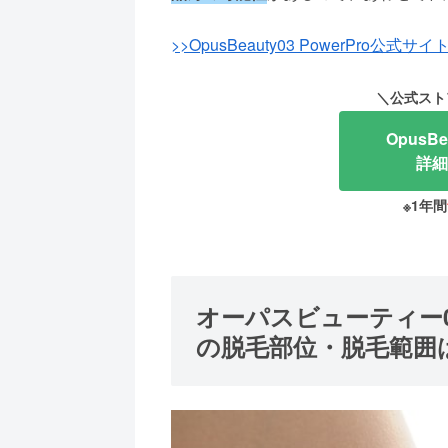
>>OpusBeauty03 PowerPro
＼公式スト
OpusB
詳細
※1年間
オーパスビューティー03
の脱毛部位・脱毛範囲