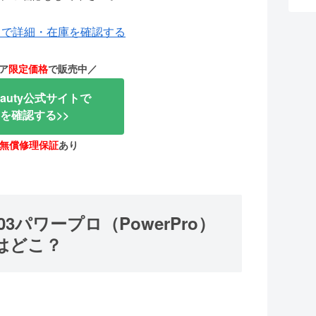
公式サイトで詳細・在庫を確認する
ア
限定価格
で販売中／
eauty公式サイトで
を確認する>>
無償修理保証
あり
パワープロ（PowerPro）
はどこ？