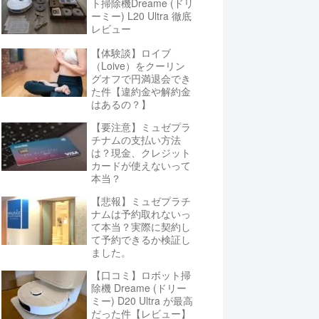
ト掃除機Dreame (ドリ
ーミー) L20 Ultra 徹底
レビュー
【体験談】ロイブ
（Loive）をクーリン
グオフで円満退会でき
た件【違約金や解約金
はあるの？】
【要注意】ミュゼプラ
チナムの支払い方法
は？現金、クレジット
カードが使えないって
本当？
【悲報】ミュゼプラチ
ナムは予約取れないっ
て本当？実際に契約し
て予約できるか検証し
ました。
【口コミ】ロボット掃
除機 Dreame (ドリー
ミー) D20 Ultra が最高
だった件【レビュー】