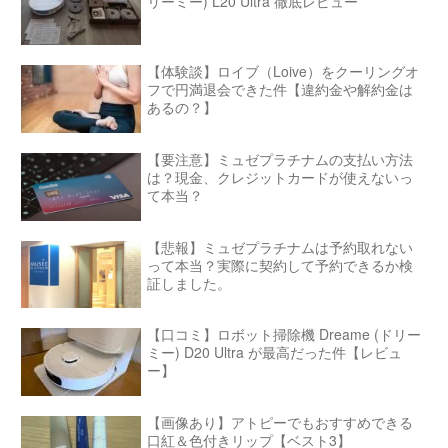
リーミー) L20 Ultra 徹底レビュー
【体験談】ロイブ（Loive）をクーリングオ
フで円満退会できた件【違約金や解約金は
あるの？】
【要注意】ミュゼプラチナムの支払い方法
は？現金、クレジットカードが使えないっ
て本当？
【悲報】ミュゼプラチナムは予約取れない
って本当？実際に契約して予約できるか検
証しました。
【口コミ】ロボット掃除機 Dreame (ドリー
ミー) D20 Ultra が最高だった件【レビュ
ー】
【画像あり】アトピーでもおすすめできる
口紅＆色付きリップ【ベスト3】