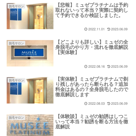
【悲報】ミュゼプラチナムは予約
脱毛サロン
取れないって本当？実際に契約し
て予約できるか検証しました。
2022.11.01
2023.06.09
【どこよりも詳しい】ミュゼの全
脱毛サロン
身脱毛のやり方・流れを徹底解説
【実体験】
2022.08.16
2023.06.09
【実体験】ミュゼプラチナムで剃
脱毛サロン
り残しがあったら断られる？追加
料金はあるの？全身脱毛したので
徹底解説します
2022.08.03
2023.06.09
【体験談】ミュゼの勧誘はしつこ
脱毛サロン
いって本当？勧誘を断る方法を徹
底解説