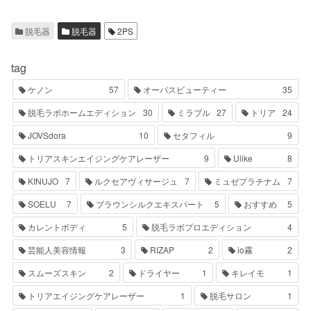
脱毛器
脱毛器
2PS
tag
ケノン
57
オーパスビューティー
35
脱毛ラボホームエディション
30
ミラブル
27
トリア
24
JOVSdora
10
セタフィル
9
トリアスキンエイジングケアレーザー
9
Ulike
8
KINUJO
7
ルクセアヴィサージュ
7
ミュゼプラチナム
7
SOELU
7
ブラウンシルクエキスパート
5
おすすめ
5
カレントボディ
5
脱毛ラボプロエディション
4
芸能人美容情報
3
RIZAP
2
io霧
2
スムーズスキン
2
ドライヤー
1
キレイモ
1
トリアエイジングケアレーザー
1
脱毛サロン
1