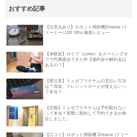
おすすめ記事
【注意点あり】ロボット掃除機Dreame (ド
リーミー) L20 Ultra 徹底レビュー
【体験談】ロイブ（Loive）をクーリングオ
フで円満退会できた件【違約金や解約金は
あるの？】
【要注意】ミュゼプラチナムの支払い方法
は？現金、クレジットカードが使えないっ
て本当？
【悲報】ミュゼプラチナムは予約取れない
って本当？実際に契約して予約できるか検
証しました。
【口コミ】ロボット掃除機 Dreame (ドリー