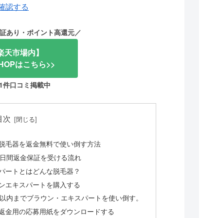
を確認する
証あり・ポイント高還元
／
楽天市場内】
HOPはこちら>>
831件口コミ掲載中
目次
脱毛器を返金無料で使い倒す方法
0日間返金保証を受ける流れ
パートとはどんな脱毛器？
ンエキスパートを購入する
日以内までブラウン・エキスパートを使い倒す。
返金用の応募用紙をダウンロードする