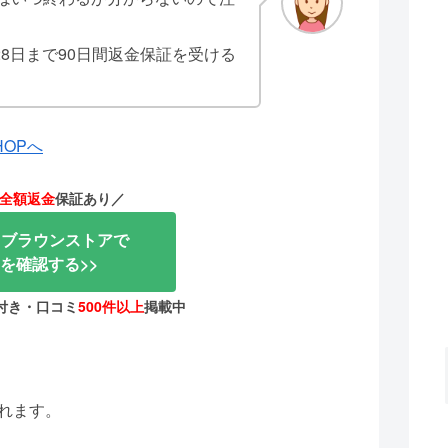
月28日まで90日間返金保証を受ける
OPへ
全額返金
保証あり／
onブラウンストアで
を確認する>>
付き・口コミ
500件以上
掲載中
れます。