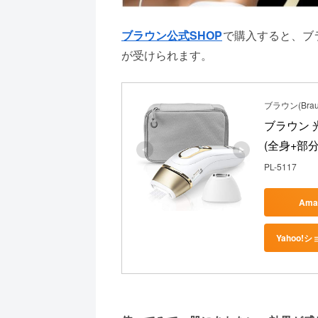
ブラウン公式SHOP
で購入すると、ブ
が受けられます。
ブラウン(Brau
ブラウン 光
(全身+部
PL-5117
Am
Yahoo!