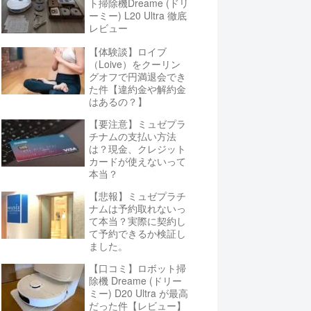
ト掃除機Dreame (ドリ
ーミー) L20 Ultra 徹底
レビュー
【体験談】ロイブ
（Loive）をクーリン
グオフで円満退会でき
た件【違約金や解約金
はあるの？】
【要注意】ミュゼプラ
チナムの支払い方法
は？現金、クレジット
カードが使えないって
本当？
【悲報】ミュゼプラチ
ナムは予約取れないっ
て本当？実際に契約し
て予約できるか検証し
ました。
【口コミ】ロボット掃
除機 Dreame (ドリー
ミー) D20 Ultra が最高
だった件【レビュー】