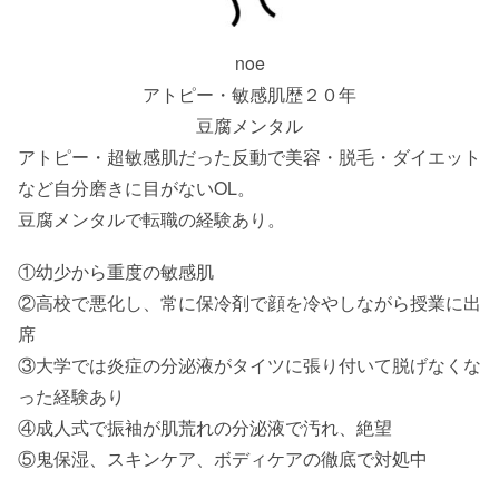
noe
アトピー・敏感肌歴２０年
豆腐メンタル
アトピー・超敏感肌だった反動で美容・脱毛・ダイエット
など自分磨きに目がないOL。
豆腐メンタルで転職の経験あり。
①幼少から重度の敏感肌
②高校で悪化し、常に保冷剤で顔を冷やしながら授業に出
席
③大学では炎症の分泌液がタイツに張り付いて脱げなくな
った経験あり
④成人式で振袖が肌荒れの分泌液で汚れ、絶望
⑤鬼保湿、スキンケア、ボディケアの徹底で対処中