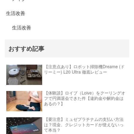
生活改善
生活改善
おすすめ記事
【注意点あり】ロボット掃除機Dreame (ド
リーミー) L20 Ultra 徹底レビュー
【体験談】ロイブ（Loive）をクーリングオ
フで円満退会できた件【違約金や解約金は
あるの？】
【要注意】ミュゼプラチナムの支払い方法
は？現金、クレジットカードが使えないっ
て本当？