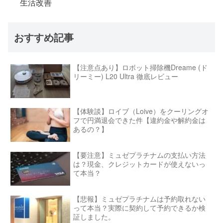
生活改善
おすすめ記事
【注意点あり】ロボット掃除機Dreame (ド
リーミー) L20 Ultra 徹底レビュー
【体験談】ロイブ（Loive）をクーリングオ
フで円満退会できた件【違約金や解約金は
あるの？】
【要注意】ミュゼプラチナムの支払い方法
は？現金、クレジットカードが使えないっ
て本当？
【悲報】ミュゼプラチナムは予約取れない
って本当？実際に契約して予約できるか検
証しました。