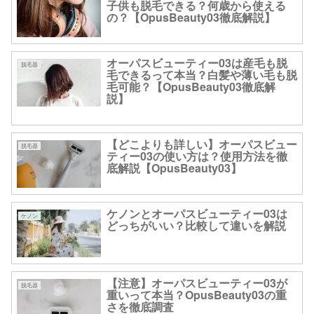
子供も脱毛できる？何歳から使える
の？【OpusBeauty03徹底解説】
オーパスビューティー03は産毛も脱
脱毛器
毛できるって本当？白髪や薄い毛も脱
毛可能？【OpusBeauty03徹底解
説】
【どこよりも詳しい】オーパスビュー
脱毛器
ティー03の使い方は？使用方法を徹
底解説【OpusBeauty03】
ケノンとオーパスビューティー03は
ケノン
どっちがいい？比較して違いを解説
【注意】オーパスビューティー03が
脱毛器
重いって本当？OpusBeauty03の重
さを徹底調査