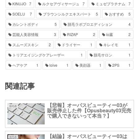
KINUJO
7
ルクセアヴィサージュ
7
ミュゼプラチナム
7
SOELU
7
ブラウンシルクエキスパート
5
おすすめ
5
カレントボディ
5
脱毛ラボプロエディション
4
芸能人美容情報
3
RIZAP
2
io霧
2
スムーズスキン
2
ドライヤー
1
キレイモ
1
トリアエイジングケアレーザー
1
脱毛サロン
1
ヘアケア
1
loive
1
美顔器
1
2PS
1
関連記事
【悲報】オーパスビューティー03が
脱毛器
販売停止した件【Opusbeauty03完売
で購入できないって本当？】
【結論】オーパスビューティー03は
脱毛器