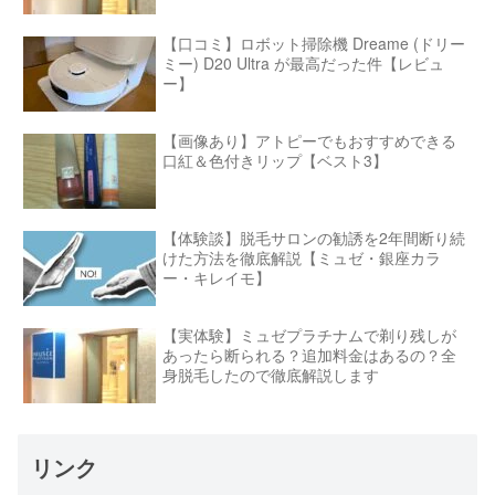
【口コミ】ロボット掃除機 Dreame (ドリー
ミー) D20 Ultra が最高だった件【レビュ
ー】
【画像あり】アトピーでもおすすめできる
口紅＆色付きリップ【ベスト3】
【体験談】脱毛サロンの勧誘を2年間断り続
けた方法を徹底解説【ミュゼ・銀座カラ
ー・キレイモ】
【実体験】ミュゼプラチナムで剃り残しが
あったら断られる？追加料金はあるの？全
身脱毛したので徹底解説します
リンク