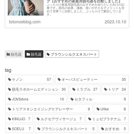
グ【おすすめの家庭用脱毛器を比較しました】
ぶっちゃけ家庭用脱毛器のおすすめを知りたい人向けの記
事です。脱毛の効果、価格、使いやすさをデメリットも含
めて赤裸々に比較しました。ぶっちゃけて解説していま
す。
totonoeblog.com
2023.10.10
脱毛器
脱毛器
ブラウンシルクエキスパート
tag
ケノン
57
オーパスビューティー
35
脱毛ラボホームエディション
30
ミラブル
27
トリア
24
JOVSdora
10
セタフィル
9
トリアスキンエイジングケアレーザー
9
Ulike
8
KINUJO
7
ルクセアヴィサージュ
7
ミュゼプラチナム
7
SOELU
7
ブラウンシルクエキスパート
5
おすすめ
5