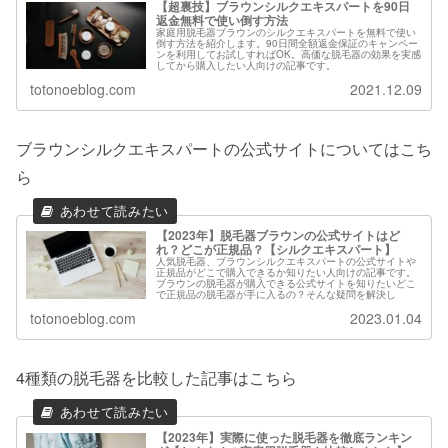
【超裏技】ブラウンシルクエキスパートを90日
返金無料で使い倒す方法
家庭用脱毛器ブラウンのシルクエキスパートを無料で使い
倒す方法を紹介します。90日間全額返金保証のキャンペー
ンを利用してお試しすればOK。高価な脱毛器の効果を実感
してから購入したい人向けの記事です。
totonoeblog.com
2021.12.09
ブラウンシルクエキスパートの公式サイトについてはこち
ら
【2023年】脱毛器ブラウンの公式サイトはど
れ？どこが正規品？【シルクエキスパート】
人気脱毛器、ブラウンシルクエキスパートの公式サイトや
正規品がどこで購入できるか知りたい人向けの記事です。
ブラウンの脱毛器が購入できる公式サイトを知りたいどこ
で正規品の脱毛器が手に入るの？そんな疑問を解決し
totonoeblog.com
2023.01.04
4種類の脱毛器を比較した記事はこちら
【2023年】実際に使った脱毛器を徹底ランキン