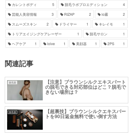
カレントボディ
5
脱毛ラボプロエディション
4
芸能人美容情報
3
RIZAP
2
io霧
2
スムーズスキン
2
ドライヤー
1
キレイモ
1
トリアエイジングケアレーザー
1
脱毛サロン
1
ヘアケア
1
loive
1
美顔器
1
2PS
1
関連記事
【注意】ブラウンシルクエキスパート
脱毛器
の脱毛できる対応部位はどこ？脱毛で
きない場所は？
【超裏技】ブラウンシルクエキスパー
脱毛器
トを90日返金無料で使い倒す方法