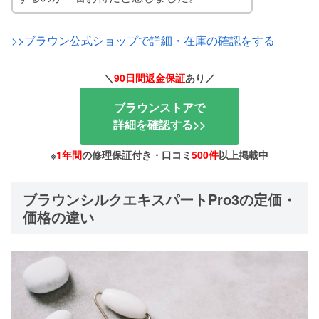
>>ブラウン公式ショップで詳細・在庫の確認をする
＼
90日間返金保証
あり
／
ブラウンストアで
詳細を確認する>>
※
1年間
の修理保証付き・口コミ
500件
以上掲載中
ブラウンシルクエキスパートPro3の定価・
価格の違い