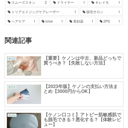
スムーズスキン
2
ドライヤー
1
キレイモ
1
トリアエイジングケアレーザー
1
脱毛サロン
1
ヘアケア
1
loive
1
美顔器
1
2PS
1
関連記事
【重要】ケノンは中古、新品どっちで
ケノン
買うべき？【失敗しない方法】
【2023年版】ケノンの支払い方法ま
ケノン
とめ【3000円からOK】
【ケノン口コミ】アトピー肌敏感肌で
ケノン
も脱毛できる？悪化する？【体験レビ
ュー】