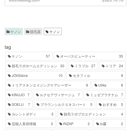
ケノン
脱毛器
ケノン
tag
ケノン
57
オーパスビューティー
35
脱毛ラボホームエディション
30
ミラブル
27
トリア
24
JOVSdora
10
セタフィル
9
トリアスキンエイジングケアレーザー
9
Ulike
8
KINUJO
7
ルクセアヴィサージュ
7
ミュゼプラチナム
7
SOELU
7
ブラウンシルクエキスパート
5
おすすめ
5
カレントボディ
5
脱毛ラボプロエディション
4
芸能人美容情報
3
RIZAP
2
io霧
2