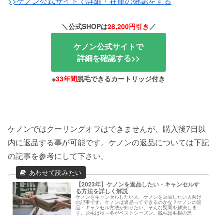
>>ケノン公式サイトで詳細・在庫の確認をする
＼公式SHOPは
28,200円引き
／
ケノン公式サイトで
詳細を確認する>>
※
33年間
脱毛できるカートリッジ付き
ケノンではクーリングオフはできませんが、購入後7日以
内に返品する事が可能です。ケノンの返品については下記
の記事を参考にして下さい。
【2023年】ケノンを返品したい・キャンセルす
る方法を詳しく解説
ケノンをキャンセルしたい人、ケノンを返品したい人向け
の記事です。ケノンは返品ってできるのかな？ケノンの返
品・キャンセル方法が知りたい。そんな疑問を解決しま
す。脱毛は秋～冬がベストシーズン。脱毛は毛根の黒