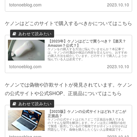
totonoeblog.com
2023.10.10
ケノンはどこのサイトで購入するべきかについてはこちら
【2023年】ケノンはどこで買うべき？【楽天？
Amazon？公式？】
ケノンをの購入する方法に悩んでいませんか？本記事で
は、ケノンの付属品や保証の内容を交えながら、おすすめ
の購入方法を紹介しています。どのサイトで購入しようか
悩んでいる人は必見です。
totonoeblog.com
2023.10.10
ケノンでは偽物や詐欺サイトが発見されています。ケノン
の公式サイトや公式SHOP、正規品についてはこちら
【2023版】ケノンの公式サイトはどれ？どこが
正規品？
ケノンの公式サイトはどれ？どこで正規品を購入できる
の？そんな疑問を解決します。ケノンは主に3種類の会社
で製造・販売しているので複雑ですがポイントが分かれば
問題なしです。偽物を購入したくない人は要確認です。
totonoeblog.com
2023.10.10